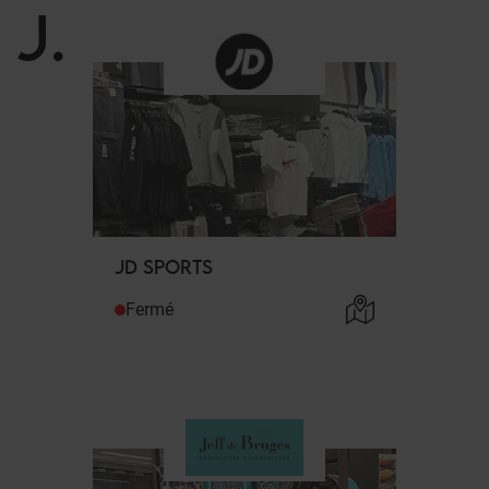
J
.
JD SPORTS
Fermé