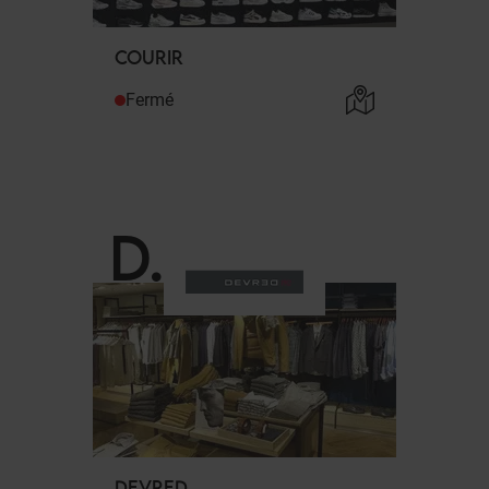
COURIR
Fermé
D
.
DEVRED