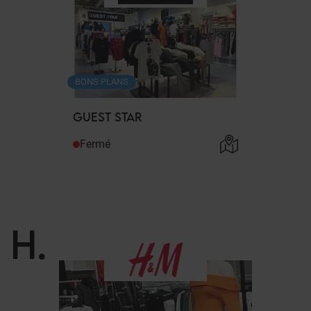
BONS PLANS
GUEST STAR
Fermé
H
.