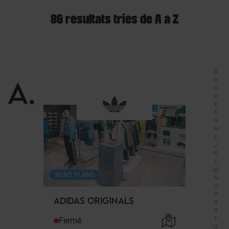
86 résultats triés de A à Z
A
A
.
B
C
D
E
F
G
H
I
J
K
L
M
BONS PLANS
N
O
P
ADIDAS ORIGINALS
R
S
T
Fermé
U