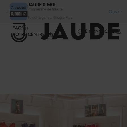
Panneau de gestion des cookies
JAUDE & MOI
Programme de fidélité
Ouvrir
Télécharger sur Google Play
FAQ
SE CONNECTER
VOTRE CENTRE