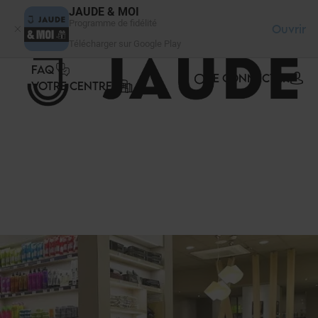
Panneau de gestion des cookies
JAUDE & MOI
Programme de fidélité
Ouvrir
Télécharger sur Google Play
FAQ
SE CONNECTER
VOTRE CENTRE