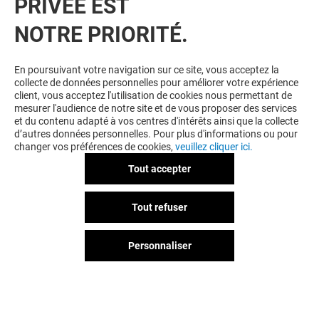
PRIVÉE EST
NOTRE PRIORITÉ.
VOUS EN VOULEZ PLUS ? VOUS
En poursuivant votre navigation sur ce site, vous acceptez la
collecte de données personnelles pour améliorer votre expérience
AIMEREZ PEUT-ÊTRE
client, vous acceptez l'utilisation de cookies nous permettant de
mesurer l'audience de notre site et de vous proposer des services
et du contenu adapté à vos centres d'intérêts ainsi que la collecte
d’autres données personnelles. Pour plus d'informations ou pour
changer vos préférences de cookies,
veuillez cliquer ici.
Tout accepter
Tout refuser
Personnaliser
NYX PROFESSIONAL
AROMA-ZONE
MAKEUP
Ouvert
Ouvert