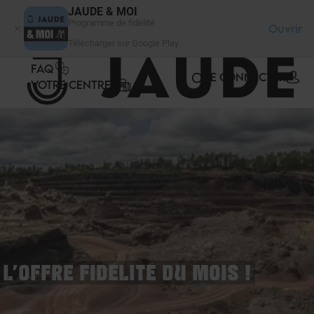
Panneau de gestion des cookies
JAUDE & MOI
Programme de fidélité
Ouvrir
Télécharger sur Google Play
FAQ
SE CONNECTER
VOTRE CENTRE
L'OFFRE FIDÉLITÉ DU MOIS !