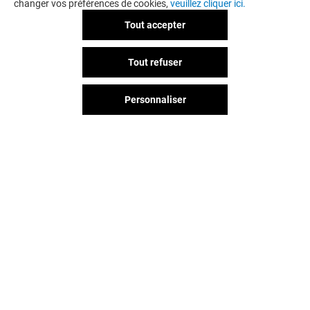
changer vos préférences de cookies,
veuillez cliquer ici.
Tout accepter
Tout refuser
Personnaliser
Vous avez quitté Jaude ?
L'aventure continue sur les
réseaux sociaux !