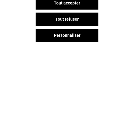
Tout accepter
Tout refuser
Personnaliser
Vous avez quitté Jaude ?
L'aventure continue sur les
réseaux sociaux !