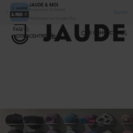
Panneau de gestion des cookies
JAUDE & MOI
Programme de fidélité
Ouvrir
Télécharger sur Google Play
FAQ
SE CONNECTER
VOTRE CENTRE