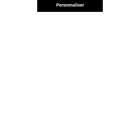
Personnaliser
Vous avez quitté Jaude ?
L'aventure continue sur les
réseaux sociaux !