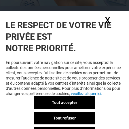
CETTE OFFRE EST RÉSERVÉE AUX
X
Masq
MEMBRES DU PROGRAMME DE FIDÉLITÉ
LE RESPECT DE VOTRE VIE
JAUDE & MOI
PRIVÉE EST
TÉLÉCHARGEZ L'APP
ET
REJOIGNEZ-
NOUS
POUR BÉNÉFICIER D'OFFRES
NOTRE PRIORITÉ.
EXCLUSIVES ET PLUS ENCORE !
En poursuivant votre navigation sur ce site, vous acceptez la
collecte de données personnelles pour améliorer votre expérience
client, vous acceptez l'utilisation de cookies nous permettant de
mesurer l'audience de notre site et de vous proposer des services
et du contenu adapté à vos centres d'intérêts ainsi que la collecte
JE DÉCOUVRE
d’autres données personnelles. Pour plus d'informations ou pour
changer vos préférences de cookies,
veuillez cliquer ici.
Tout accepter
Tout refuser