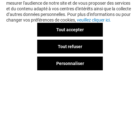
mesurer l'audience de notre site et de vous proposer des services
et du contenu adapté à vos centres d'intérêts ainsi que la collecte
d’autres données personnelles. Pour plus d'informations ou pour
changer vos préférences de cookies,
veuillez cliquer ici.
Tout accepter
LE COMPTOIR DE MATHILDE
Tout refuser
-10% DÈS 50€ D'ACHAT*
Personnaliser
Valable du 24/04/26 au 31/12/26
EXCLUSIVITÉ JAUDE & MOI
VOIR LE DETAIL
Vous avez quitté Jaude ?