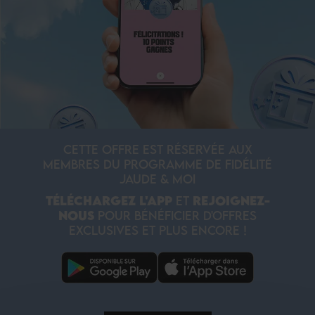
CETTE OFFRE EST RÉSERVÉE AUX
MEMBRES DU PROGRAMME DE FIDÉLITÉ
JAUDE & MOI
TÉLÉCHARGEZ L'APP
ET
REJOIGNEZ-
NOUS
POUR BÉNÉFICIER D'OFFRES
EXCLUSIVES ET PLUS ENCORE !