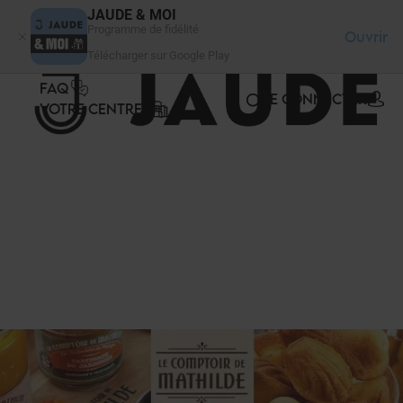
Panneau de gestion des cookies
JAUDE & MOI
Programme de fidélité
Ouvrir
Télécharger sur Google Play
FAQ
SE CONNECTER
VOTRE CENTRE