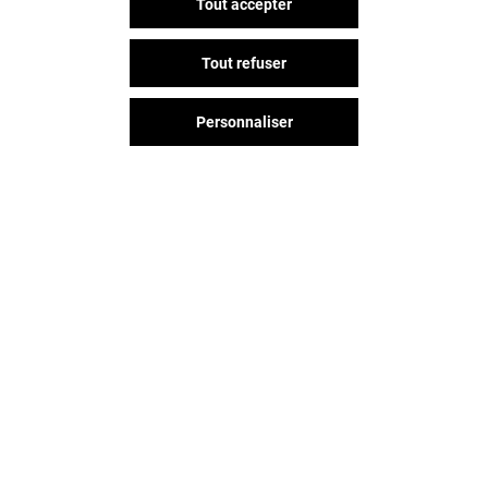
Tout accepter
Tout refuser
Personnaliser
Vous avez quitté Jaude ?
L'aventure continue sur les
réseaux sociaux !