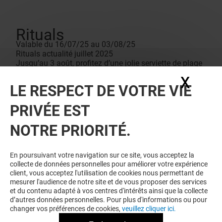
Rituals
Valable du 16/07/25 au 03/08/25
Rituals actualité juillet 2025
Jusqu’au 3 août, profitez d’une jolie serviette de plage
offerte dès 50€ d’achat, votre incontournable pour cet
X
Masq
été. Elle est faite à la main par la fondation partenaire
LE RESPECT DE VOTRE VIE
Tiny Miracles, qui soutient une communauté de
femmes en Inde.*
PRIVÉE EST
Conditions de vente
Dans la limite des stocks disponibles. Offre non
NOTRE PRIORITÉ.
cumulable avec toute autre offre en cours ou à l’achat
de cartes cadeaux. Une par personne.
En poursuivant votre navigation sur ce site, vous acceptez la
collecte de données personnelles pour améliorer votre expérience
client, vous acceptez l'utilisation de cookies nous permettant de
mesurer l'audience de notre site et de vous proposer des services
et du contenu adapté à vos centres d'intérêts ainsi que la collecte
d’autres données personnelles. Pour plus d'informations ou pour
changer vos préférences de cookies,
veuillez cliquer ici.