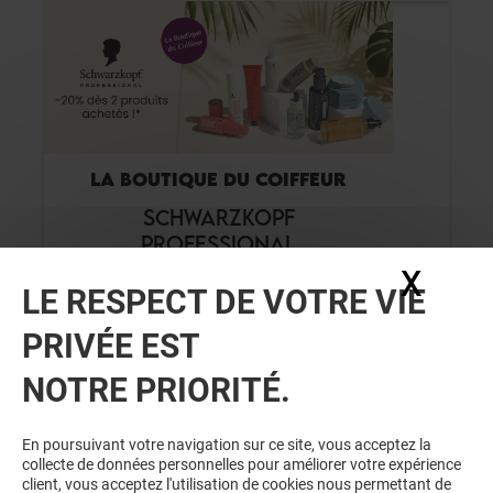
LA BOUTIQUE DU COIFFEUR
SCHWARZKOPF
PROFESSIONAL
X
Masq
LE RESPECT DE VOTRE VIE
Valable du 01/08/26 au 31/08/26
PRIVÉE EST
NOTRE PRIORITÉ.
VOIR LE DETAIL
En poursuivant votre navigation sur ce site, vous acceptez la
collecte de données personnelles pour améliorer votre expérience
client, vous acceptez l'utilisation de cookies nous permettant de