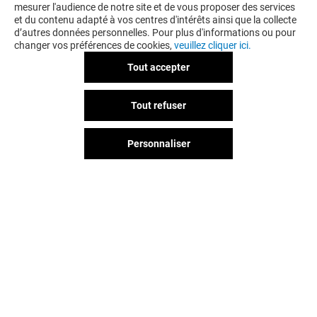
mesurer l'audience de notre site et de vous proposer des services
et du contenu adapté à vos centres d'intérêts ainsi que la collecte
d’autres données personnelles. Pour plus d'informations ou pour
changer vos préférences de cookies,
veuillez cliquer ici.
Tout accepter
LA BOUTIQUE DU COIFFEUR
Tout refuser
-10% SUR TOUT LE MAGASIN
LE MARDI*
Personnaliser
Valable du 01/01/26 au 31/12/26
EXCLUSIVITÉ JAUDE & MOI
VOIR LE DETAIL
Vous avez quitté Jaude ?